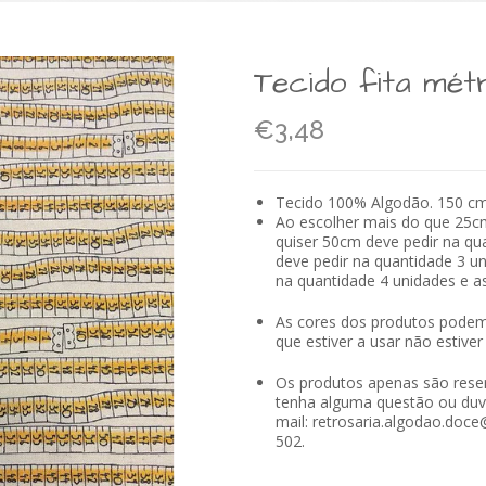
Tecido fita mét
€3,48
Tecido 100% Algodão. 150 cm 
Ao escolher mais do que 25c
quiser 50cm deve pedir na qu
deve pedir na quantidade 3 un
na quantidade 4 unidades e a
As cores dos produtos podem 
que estiver a usar não estive
Os produtos apenas são rese
tenha alguma questão ou duvi
mail: retrosaria.algodao.doc
502.