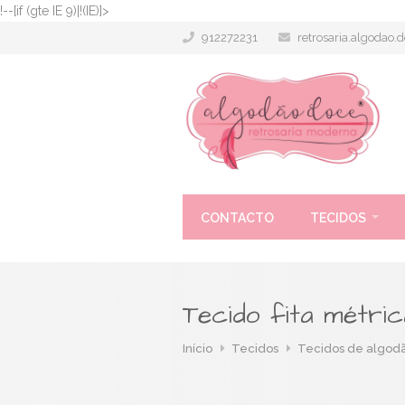
!--[if (gte IE 9)|!(IE)]>
912272231
retrosaria.algodao
CONTACTO
TECIDOS
Tecido fita métric
Início
Tecidos
Tecidos de algod