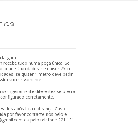
rica
largura.
m recebe tudo numa peça única. Se
antidade 2 unidades, se quiser 75cm
idades, se quiser 1 metro deve pedir
ssim sucessivamente.
ser ligeiramente diferentes se o ecrã
r configurado corretamente.
rvados após boa cobrança. Caso
da por favor contacte-nos pelo e-
e@gmail.com ou pelo telefone 221 131