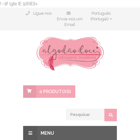
!--[if (gte IE 9)|!(IE)]>
Ligue-nos
Português
Envia-nos um
(Portugal)
Email
0
PRODUTO(S)
MENU