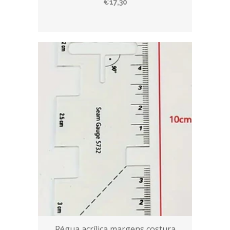
€17,30
Régua acrílica margens costura