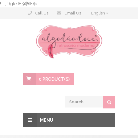
!--[if (gte IE 9)|!(IE)]>
Call Us
Email Us
English
0
PRODUCT(S)
MENU