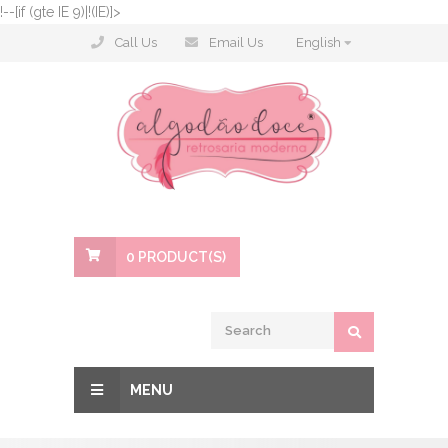
!--[if (gte IE 9)|!(IE)]>
Call Us
Email Us
English
0
PRODUCT(S)
MENU